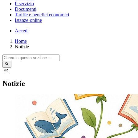
Il servizio
Documenti
Tariffe e benefici economici
Istanze-online
Accedi
Home
Notizie
Notizie