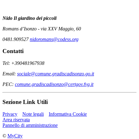
Nido
Il giardino dei piccoli
Romans d’Isonzo - via XXV Maggio, 60
0481.909527
nidoromans@codess.org
Contatti
Tel: +390481967938
Email:
sociale@comune.gradiscadisonzo.go.it
PEC:
comune.gradiscadisonzo@certgov.fvg.it
Sezione Link Utili
Privacy
Note legali
Informativa Cookie
Area riservata
Pannello di amministrazione
©
MyCity