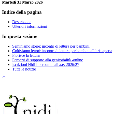
Martedi 31 Marzo 2026
Indice della pagina
Descrizione
Ulteriori informazioni
In questa sezione
Seminiamo storie: incontri di lettura per bambini.
Coltiviamo lettori: incontri di lettura per bambini all’aria aperta
Fiorisce la lettura
Percorsi di supporto alla genitorialità -online
Iscrizioni Nidi Intercomunali a.e. 2026/27
Tutte le notizie