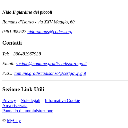
Nido
Il giardino dei piccoli
Romans d’Isonzo - via XXV Maggio, 60
0481.909527
nidoromans@codess.org
Contatti
Tel: +390481967938
Email:
sociale@comune.gradiscadisonzo.go.it
PEC:
comune.gradiscadisonzo@certgov.fvg.it
Sezione Link Utili
Privacy
Note legali
Informativa Cookie
Area riservata
Pannello di amministrazione
©
MyCity