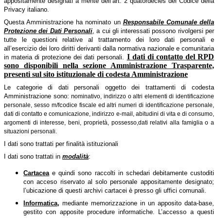
appositamente designati a mente dell’art. 2 quatordecies del Codice della
Privacy italiano.
Questa Amministrazione ha nominato un
Responsabile Comunale della
Protezione dei Dati Personali
, a cui gli interessati possono rivolgersi per
tutte le questioni relative al trattamento dei loro dati personali e
all’esercizio dei loro diritti derivanti dalla normativa nazionale e comunitaria
I dati di contatto del RPD
in materia di protezione dei dati personali.
sono disponibili nella sezione Amministrazione Trasparente,
presenti sul sito istituzionale di codesta Amministrazione
Le categorie di dati personali oggetto dei trattamenti di codesta
Amministrazione sono: n
ominativo, indirizzo o altri elementi di identificazione
c
personale, sesso m/f
odice fiscale ed altri numeri di identificazione personale,
dati di contatto e comunicazione, indirizzo e-mail, abitudini di vita e di consumo,
argomenti di interesse,
beni, proprietà, possesso,
dati relativi alla famiglia o a
situazioni personali.
I dati sono trattati per finalità istituzionali
I dati sono trattati in
modalità
:
Cartacea
e quindi sono raccolti in schedari debitamente custoditi
con acceso riservato al solo personale appositamente designato;
l’ubicazione di questi archivi cartacei è presso gli uffici comunali.
Informatica,
mediante memorizzazione in un apposito data-base,
gestito con apposite procedure informatiche. L’accesso a questi