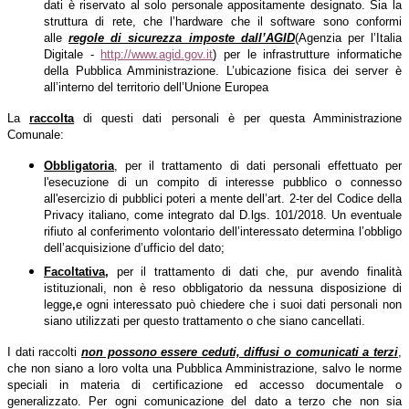
dati è riservato al solo personale appositamente designato. Sia la
struttura di rete, che l’hardware che il software sono conformi
alle
regole di sicurezza imposte dall’AGID
(Agenzia per l’Italia
Digitale -
http://www.agid.gov.it
) per le infrastrutture informatiche
della Pubblica Amministrazione. L’ubicazione fisica dei server è
all’interno del territorio dell’Unione Europea
La
raccolta
di questi dati personali è per questa Amministrazione
Comunale:
Obbligatoria
, per il trattamento di dati personali effettuato per
l'esecuzione di un compito di interesse pubblico o connesso
all'esercizio di pubblici poteri a mente dell’art. 2-ter del Codice della
Privacy italiano, come integrato dal D.lgs. 101/2018. Un eventuale
rifiuto al conferimento volontario dell’interessato determina l’obbligo
dell’acquisizione d’ufficio del dato;
Facoltativa
,
per il trattamento di dati che, pur avendo finalità
istituzionali, non è reso obbligatorio da nessuna disposizione di
legge
,
e ogni interessato può chiedere che i suoi dati personali non
siano utilizzati per questo trattamento o che siano cancellati.
I dati raccolti
non possono essere ceduti, diffusi o comunicati a terzi
,
che non siano a loro volta una Pubblica Amministrazione, salvo le norme
speciali in materia di certificazione ed accesso documentale o
generalizzato. Per ogni comunicazione del dato a terzo che non sia