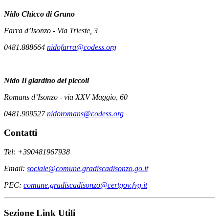
Nido
Chicco di Grano
Farra d’Isonzo - Via Trieste, 3
0481.888664
nidofarra@codess.org
Nido
Il giardino dei piccoli
Romans d’Isonzo - via XXV Maggio, 60
0481.909527
nidoromans@codess.org
Contatti
Tel: +390481967938
Email:
sociale@comune.gradiscadisonzo.go.it
PEC:
comune.gradiscadisonzo@certgov.fvg.it
Sezione Link Utili