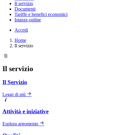
Il servizio
Documenti
Tariffe e benefici economici
Istanze-online
Accedi
Home
Il servizio
Il servizio
Il Servizio
Leggi di più
Attività e iniziative
Esplora argomento