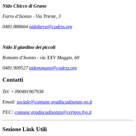
Nido
Chicco di Grano
Farra d’Isonzo - Via Trieste, 3
0481.888664
nidofarra@codess.org
Nido
Il giardino dei piccoli
Romans d’Isonzo - via XXV Maggio, 60
0481.909527
nidoromans@codess.org
Contatti
Tel: +390481967938
Email:
sociale@comune.gradiscadisonzo.go.it
PEC:
comune.gradiscadisonzo@certgov.fvg.it
Sezione Link Utili