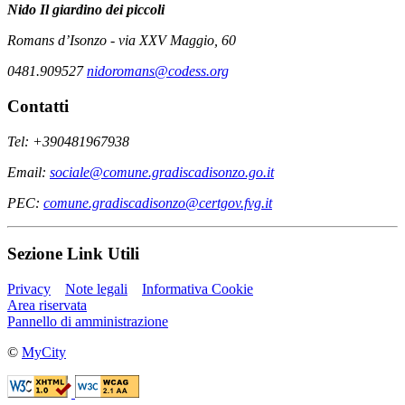
Nido
Il giardino dei piccoli
Romans d’Isonzo - via XXV Maggio, 60
0481.909527
nidoromans@codess.org
Contatti
Tel: +390481967938
Email:
sociale@comune.gradiscadisonzo.go.it
PEC:
comune.gradiscadisonzo@certgov.fvg.it
Sezione Link Utili
Privacy
Note legali
Informativa Cookie
Area riservata
Pannello di amministrazione
©
MyCity