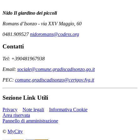
Nido
Il giardino dei piccoli
Romans d’Isonzo - via XXV Maggio, 60
0481.909527
nidoromans@codess.org
Contatti
Tel: +390481967938
Email:
sociale@comune.gradiscadisonzo.go.it
PEC:
comune.gradiscadisonzo@certgov.fvg.it
Sezione Link Utili
Privacy
Note legali
Informativa Cookie
Area riservata
Pannello di amministrazione
©
MyCity