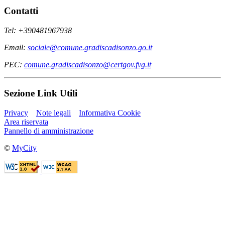
Contatti
Tel: +390481967938
Email:
sociale@comune.gradiscadisonzo.go.it
PEC:
comune.gradiscadisonzo@certgov.fvg.it
Sezione Link Utili
Privacy
Note legali
Informativa Cookie
Area riservata
Pannello di amministrazione
©
MyCity